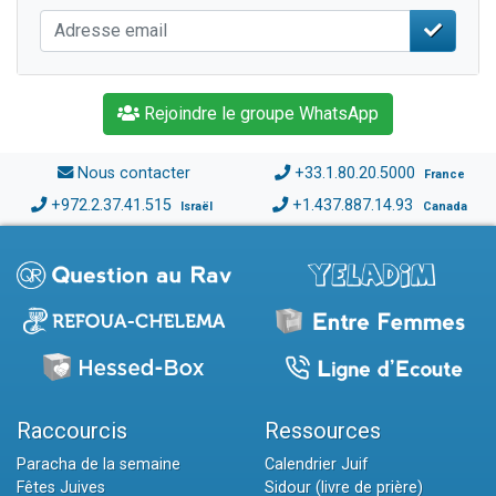
Rejoindre le groupe WhatsApp
Nous contacter
+33.1.80.20.5000
France
+972.2.37.41.515
+1.437.887.14.93
Israël
Canada
Raccourcis
Ressources
Paracha de la semaine
Calendrier Juif
Fêtes Juives
Sidour (livre de prière)