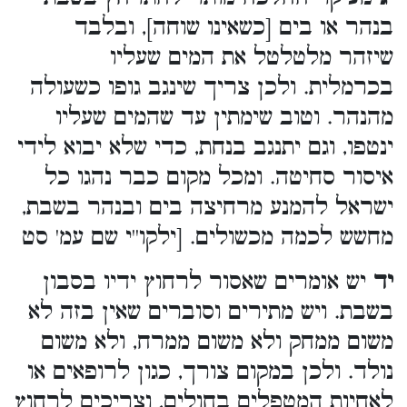
בנהר או בים [כשאינו שוחה], ובלבד
שיזהר מלטלטל את המים שעליו
בכרמלית. ולכן צריך שינגב גופו כשעולה
מהנהר. וטוב שימתין עד שהמים שעליו
ינטפו, וגם יתנגב בנחת, כדי שלא יבוא לידי
איסור סחיטה. ומכל מקום כבר נהגו כל
ישראל להמנע מרחיצה בים ובנהר בשבת,
מחשש לכמה מכשולים. [ילקו''י שם עמ' סט
יד
יש אומרים שאסור לרחוץ ידיו בסבון
בשבת. ויש מתירים וסוברים שאין בזה לא
משום ממחק ולא משום ממרח, ולא משום
נולד. ולכן במקום צורך, כגון לרופאים או
לאחיות המטפלים בחולים, וצריכים לרחוץ