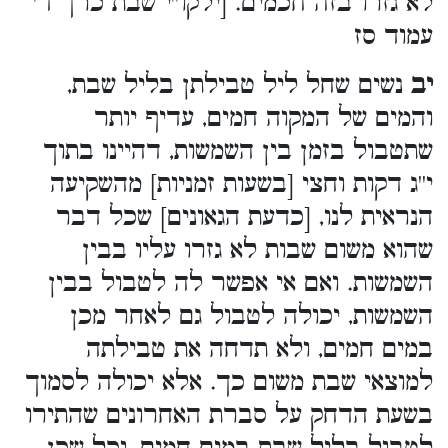
לא גזרו בזה חכמים. [ילקו''י שבת כרך ד'
עמוד סז
יב
נשים שחל ליל טבילתן בליל שבת,
והמים של המקוה חמים, עדיף יותר
שתטבול בזמן בין השמשות, דהיינו בתוך
י''ג דקות וחצי [בשעות זמניות] מהשקיעה
הנראית לנו, [כדעת הגאונים] שכל דבר
שהוא משום שבות לא גזרו עליו בבין
השמשות. ואם אי אפשר לה לטבול בבין
השמשות, יכולה לטבול גם לאחר מכן
במים חמים, ולא תדחה את טבילתה
למוצאי שבת משום כך. אלא יכולה לסמוך
בשעת הדחק על סברת האחרונים שהתירו