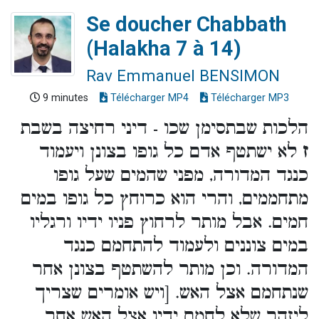
Se doucher Chabbath
(Halakha 7 à 14)
Rav Emmanuel BENSIMON
9 minutes
Télécharger MP4
Télécharger MP3
הלכות שבתסימן שכו - דיני רחיצה בשבת
ז
לא ישתטף אדם כל גופו בצונן ויעמוד
כנגד המדורה, מפני שהמים שעל גופו
מתחממים, והרי הוא כרוחץ כל גופו במים
חמים. אבל מותר לרחוץ פניו ידיו ורגליו
במים צוננים ולעמוד להתחמם כנגד
המדורה. וכן מותר להשתטף בצונן אחר
שנתחמם אצל האש. [ויש אומרים שצריך
ליזהר שלא לחמם ידיו אצל האש אחר