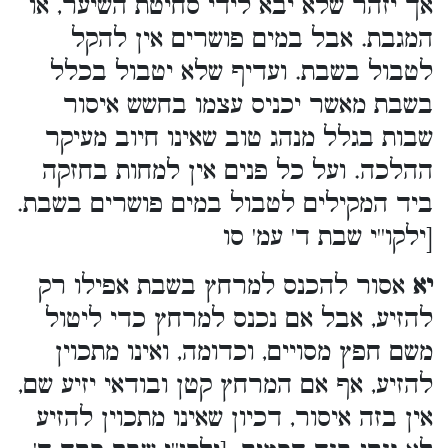
אך יזהר שלא יבא לידי סחיטת השיער, או
המגבת. אבל במים פושרים אין להקל
לטבול בשבת. ועדיף שלא יטבול בכלל
בשבת מאשר יכניס עצמו בחשש איסור
שבות בגלל מנהג טוב שאינו חיוב מעיקר
ההלכה. ועל כל פנים אין למחות בחזקה
ביד המקילים לטבול במים פושרים בשבת.
[ילקו''י שבת ד' עמ' סו
יא
אסור להכנס למרחץ בשבת אפילו רק
להזיע, אבל אם נכנס למרחץ כדי ליטול
משם חפץ מסויים, וכדומה, ואינו מתכוין
להזיע, אף אם המרחץ קטן ובודאי יזיע שם,
אין בזה איסור, דכיון שאינו מתכוין להזיע