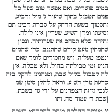
לטבול בליל שבת במים חמים, וכל שכן
במים פושרים. ואם אפשר טוב שעל כל
פנים תטבול בתוך שיעור ג' מיל ורביע,
ותסמוך בשעת הדחק על סברת רבינו תם
וסיעתו ומרן הש''ע, שעדיין אינו לילה.
ותזהר שלא תסחט את שערותיה. ונכון
שתמתין מעט קודם שתתנגב, כדי שהמים
ינטפו מעליה. ויש מחמירים לומר שאם
הגיע זמן טבילתה בחול, ולא טבלה, אין
לה לטבול בליל שבת, ומנהגינו להקל בזה
כדעת מרן הש''ע. וראה להלן סימן שמ
לגבי גזיזת הצפרנים על ידי גוי בשבת.
[שבת ד' עמוד סח, ותו
יג
מעיקר ההלכה מותר להתרחץ בשבת