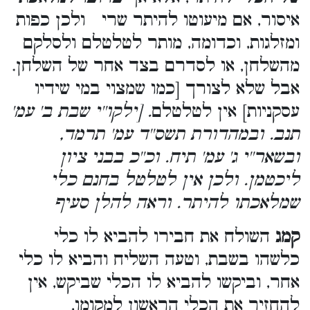
איסור, אם מיעוטו להיתר שרי ולכן כפות
ומזלגות, וכדומה, מותר לטלטלם ולסלקם
מהשלחן, או לסדרם בצד אחר של השלחן.
אבל שלא לצורך [כמו שמצוי במי שידיו
עסקניות] אין לטלטלם
. [ילקו''י שבת ב' עמ'
תנב. ובמהדורת תשס''ד עמ' תרמד,
ובשאר''י ג' עמ' תיח. וכ''כ בבני ציון
ליכטמן. ולכן אין לטלטל בחנם כלי
שמלאכתו להיתר. וראה להלן סעיף
קמג
השולח את חבירו להביא לו כלי
כלשהו בשבת, וטעה השליח והביא לו כלי
אחר, וביקשו להביא לו הכלי שביקש, אין
להחזיר את הכלי הראשון למקומו,