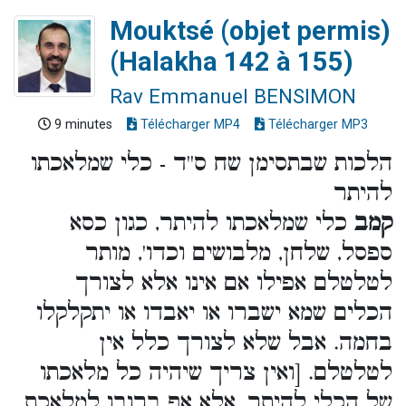
Mouktsé (objet permis)
(Halakha 142 à 155)
Rav Emmanuel BENSIMON
9 minutes
Télécharger MP4
Télécharger MP3
הלכות שבתסימן שח ס''ד - כלי שמלאכתו
להיתר
קמב
כלי שמלאכתו להיתר, כגון כסא
ספסל, שלחן, מלבושים וכדו', מותר
לטלטלם אפילו אם אינו אלא לצורך
הכלים שמא ישברו או יאבדו או יתקלקלו
בחמה. אבל שלא לצורך כלל אין
לטלטלם. [ואין צריך שיהיה כל מלאכתו
של הכלי להיתר, אלא אף ברובו למלאכת