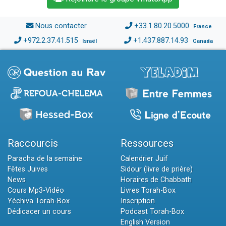
Nous contacter
+33.1.80.20.5000
France
+972.2.37.41.515
+1.437.887.14.93
Israël
Canada
Raccourcis
Ressources
Paracha de la semaine
Calendrier Juif
Fêtes Juives
Sidour (livre de prière)
News
Horaires de Chabbath
Cours Mp3-Vidéo
Livres Torah-Box
Yéchiva Torah-Box
Inscription
Dédicacer un cours
Podcast Torah-Box
English Version