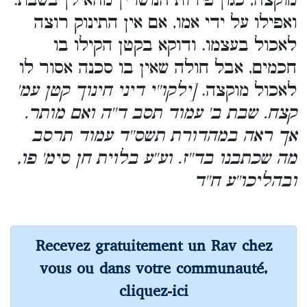
מוקצה, כגון פירות הנושרין מהאילן בשבת.
ואפילו על ידי אמו, אם אין התינוק רוצה
לאכול בעצמו. ודוקא בקטן הקילו בו
חכמים, אבל חולה שאין בו סכנה אסור לו
לאכול מוקצה.
[ילקו''י דיני חינוך קטן עמ'
קצח. שבת ב' עמוד תסב ד''ה ואם מותר.
אך ראה במהדורת תשס''ד עמוד תרסב
מה שכתבנו בד''ז. וע''ע בלוית חן סימ' פו,
ובהליכו''ע ח''ד
Recevez gratuitement un Rav chez
vous ou dans votre communauté,
cliquez-ici