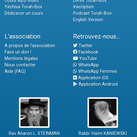
Cours Mp3-Vidéo
Livres Torah-Box
Yéchiva Torah-Box
Inscription
Dédicacer un cours
Podcast Torah-Box
English Version
L'association
Retrouvez-nous...
A propos de l'association
Twitter
Faire un don !
Facebook
Mentions légales
YouTube
Nous contacter
WhatsApp
Aide (FAQ)
WhatsApp Femmes
Application iOS
Application Android
Rav Aharon L. STEINMAN
Rabbi 'Haïm KANIEWSKI