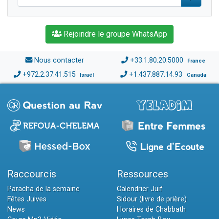
Rejoindre le groupe WhatsApp
Nous contacter
+33.1.80.20.5000
France
+972.2.37.41.515
+1.437.887.14.93
Israël
Canada
Raccourcis
Ressources
Paracha de la semaine
Calendrier Juif
Fêtes Juives
Sidour (livre de prière)
News
Horaires de Chabbath