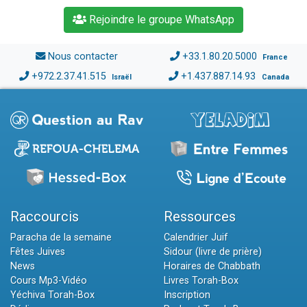
Rejoindre le groupe WhatsApp
Nous contacter
+33.1.80.20.5000
France
+972.2.37.41.515
+1.437.887.14.93
Israël
Canada
Raccourcis
Ressources
Paracha de la semaine
Calendrier Juif
Fêtes Juives
Sidour (livre de prière)
News
Horaires de Chabbath
Cours Mp3-Vidéo
Livres Torah-Box
Yéchiva Torah-Box
Inscription