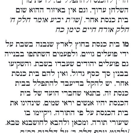
הדין להכנס ולהתפלל בו, לדעת מרן
השלחן ערוך, וגם אין באיזור ההוא שום
בית כנסת אחר
. [שו''ת יביע אומר חלק ח'
חלק אורח חיים סימן כח
מו
בית כנסת בחוץ לארץ שנבנה בשבת על
ידי פועלים גויים, ולפעמים השתתפו בבנייה
גם פועלים יהודים שעבדו בשבת, והשקיעו
בבנין סך כסף גדול, ואין להם בית כנסת
אחר, יש להקל בדיעבד להתפלל בבית
כנסת זה, בתנאי שחברי הועד של בית
הכנסת יהיו אנשים יראי שמים, שינהיגו את
בית הכנסת על פי התורה, ויקיימו בו
שיעורי תורה, ומכאן ולהבא לחושבנא טבא
.
[ילקוט יוסף חלק ב' על הלכות קס''ת