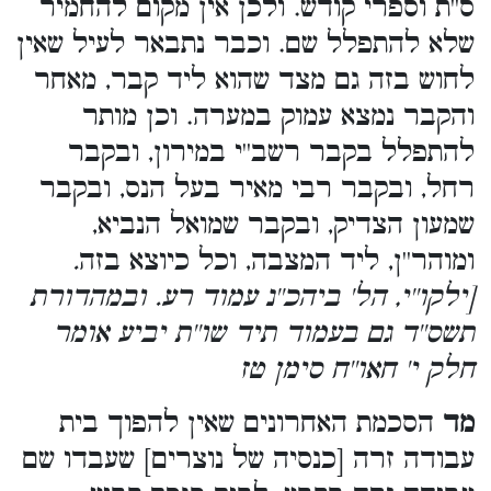
ס''ת וספרי קודש. ולכן אין מקום להחמיר
שלא להתפלל שם. וכבר נתבאר לעיל שאין
לחוש בזה גם מצד שהוא ליד קבר, מאחר
והקבר נמצא עמוק במערה. וכן מותר
להתפלל בקבר רשב''י במירון, ובקבר
רחל, ובקבר רבי מאיר בעל הנס, ובקבר
שמעון הצדיק, ובקבר שמואל הנביא,
ומוהר''ן, ליד המצבה, וכל כיוצא בזה
.
[ילקו''י, הל' ביהכ''נ עמוד רע. ובמהדורת
תשס''ד גם בעמוד תיד שו''ת יביע אומר
חלק י' חאו''ח סימן טז
מד
הסכמת האחרונים שאין להפוך בית
עבודה זרה [כנסיה של נוצרים] שעבדו שם