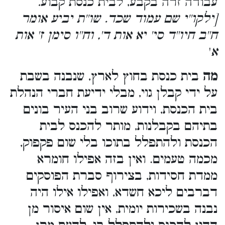
עבודה זרה בקבע, לבית כנסת קבוע
.
[ילקו''י שם עמוד שכד. שו''ת יביע אומר
ח''ב חיו''ד סי' יא אות ד', וח''ו סימן ז' אות
א
'
מה
בית כנסת בחוץ לארץ, שנבנה בשבת
על ידי קבלן גוי, מבלי ידיעת חברי הנהלת
בית הכנסת, וידוע שרוב בני העיר בונים
בתיהם בקבלנות, מותר להכנס לבית
הכנסת ולהתפלל בתוכו בלי שום פקפוק,
מכמה טעמים. ואין בזה אפילו חומרא
ממדת חסידות, בצירוף סברת הפוסקים
דברבים ליכא חשדא, ואפילו אילו היה
נבנה בשכירות יומית, אין שום איסור מן