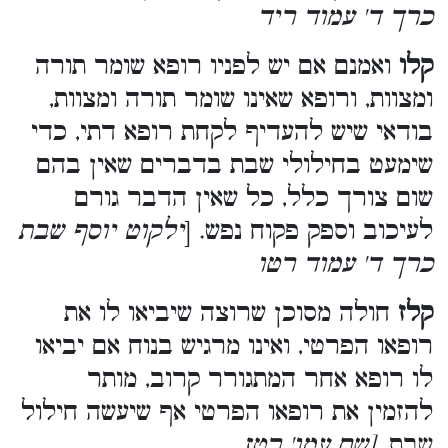
כרך ד' עמוד ריד
קלו
ואמנם אם יש לפניו רופא שומר תורה
ומצוות, ורופא שאינו שומר תורה ומצוות,
בודאי שיש להעדיף לקחת רופא דתי, כדי
שימעט בחילולי שבת בדברים שאין בהם
שום צורך כלל, כל שאין הדבר גורם
לעיכוב וספק פקוח נפש. [
ילקוט יוסף שבת
כרך ד' עמוד רטו
קלז
חולה מסוכן שרוצה שיביאו לו את
רופאו הפרטי, ואינו מרגיש בנוח אם יביאו
לו רופא אחר המתגורר קרוב, מותר
להזמין את רופאו הפרטי אף שיעשה חילול
שבת.
[שם עמו' רטז