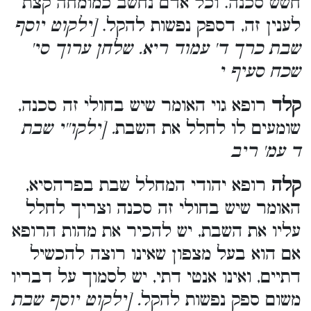
חשש סכנה. וכל אדם נחשב כמומחה קצת
לענין זה, דספק נפשות להקל.
[ילקוט יוסף
שבת כרך ד' עמוד ריא. שלחן ערוך סי'
שכח סעיף י
קלד
רופא גוי האומר שיש בחולי זה סכנה,
שומעים לו לחלל את השבת
. [ילקו''י שבת
ד עמ' ריב
קלה
רופא יהודי המחלל שבת בפרהסיא,
האומר שיש בחולי זה סכנה וצריך לחלל
עליו את השבת, יש להכיר את מהות הרופא
אם הוא בעל מצפון שאינו רוצה להכשיל
דתיים, ואינו אנטי דתי, יש לסמוך על דבריו
משום ספק נפשות להקל
. [ילקוט יוסף שבת