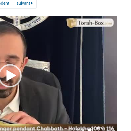
édent
suivant