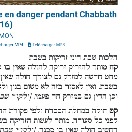
e en danger pendant Chabbath
116)
IMON
charger MP4
Télécharger MP3
הלכות שבת דיני זריקות בשבת
קח
מותר להזריק זריקה לחולה שאין בו 
מחט חדשה למזרק גם לצורך חולה שאין ב
בשבת. ואין לאסור בזה לא משום בנין ולא
וכן הדין גם במזרק חד פעמי
. [ילקו''י ש
קט
חולה במחלת הסכרת ולפי פקודת הרופ
לפני כל סעודה, מותר לעשות הזריקה בשב
דחשיב חולה שאין בו סכנה.
[ילקו''י שב