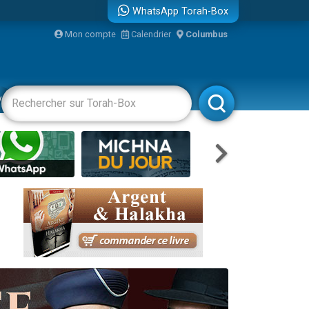
WhatsApp Torah-Box
Mon compte
Calendrier
Columbus
re
vertissements
Livres
Rabbanim
travers le temps
 leur maman
...