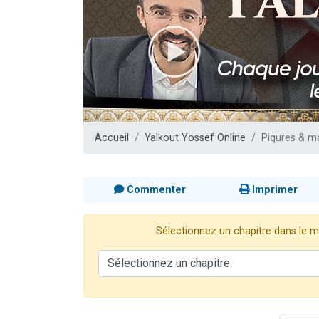
Dovan vient 
2 personnes 
2 personnes 
Malgorzata v
3 personnes 
Accueil
Yalkout Yossef Online
Piqures & m
Commenter
Imprimer
Sélectionnez un chapitre dans le me