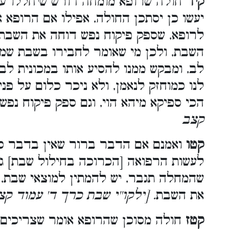
קיד
חולה שרופא מומחה דורש שיחללו עלי
יעשו כן יסתכן החולה, אפילו אם הרופא א
לרופא, שספק פיקוח נפש דוחה את השבת.
השבת, ולכן מי שאומר לחבירו בשבת שמ
לב, ומבקש ממנו להסיע אותו במכונית לבי
לנו כמוחזק לנאמן, ולא ניכר כלום על פני
הכי ספיקא מיהא הוי, וגם ספק פיקוח נפ
קצב
קטו
ואמנם אם הדבר ברור שאין בדבר כל
לעשות הרפואה [הכרוכה בחילול שבת] ג
שהמחלה תגבר, יש להמתין למוצאי שבת, 
את השבת
. [ילקו''י שבת כרך ד' עמוד קצ
קטז
חולה מסוכן שהרופא אומר שצריכים 