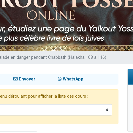
de donner son Maasser
viennent de nous rejoindre sur WhatsApp
viennent de nous rejoindre sur WhatsApp
ient de donner son Maasser
viennent de nous rejoindre sur WhatsApp
alade en danger pendant Chabbath (Halakha 108 à 116)
Envoyer
WhatsApp
nu déroulant pour afficher la liste des cours :