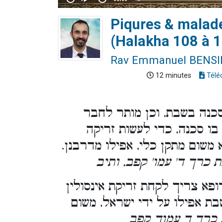
Piqures & malad
(Halakha 108 à 
Rav Emmanuel BENS
12 minutes
Télé
סכנה בשבת, וכן מותר לחבר
ו סכנה, כדי לעשות זריקה
 משום מתקן כלי, אפילו מדרבנן.
בת כרך ד' עמו' קפב, ותיב
א צריך לקחת זריקת אינסולין
ת אפילו על ידי ישראל, משום
ת כרך ד עמוד קפב