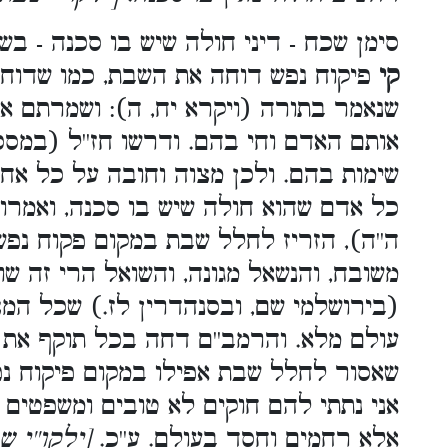
סימן שכח - דיני חולה שיש בו סכנה - בש
קי
פיקוח נפש דוחה את השבת, כמו שדוחה 
שנאמר בתורה (ויקרא יח, ה): ושמרתם א
אותם האדם וחי בהם. ודרשו חז''ל (במסכ
שימות בהם. ולכן מצוה וחובה על כל א
כל אדם שהוא חולה שיש בו סכנה, ואמרו 
ה''ה), הזריז לחלל שבת במקום פקוח נפש
משובח, והנשאל מגונה, והשואל הרי זה שופ
(בירושלמי שם, ובסנהדרין לז.) שכל המצ
עולם מלא. והרמב''ם דחה בכל תוקף את 
שאסור לחלל שבת אפילו במקום פיקוח נפ
אני נתתי להם חוקים לא טובים ומשפטים 
אלא רחמים וחסד בעולם. ע''כ.
[ילקו''י 