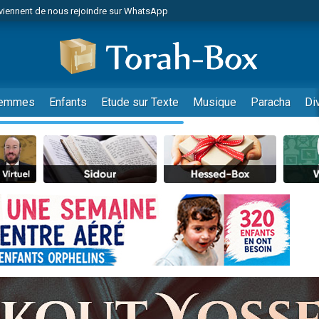
viennent de nous rejoindre sur WhatsApp
viennent de nous rejoindre sur WhatsApp
les musiques dans Torah-Box Music
es viennent de faire un don pour Tsédaka : pauvres d'Israel
es viennent de faire un don pour Diane, 80 ans, dans un appartement insalub
emmes
Enfants
Etude sur Texte
Musique
Paracha
Di
sion radio : Visions de grandeur n°104 : Le Chabbath et le Birkat Hamazone à 
 viennent de demander une bénédiction
nnes viennent de faire un don pour Sauvez la jambe de Yohan
49 places pour étudier en groupe sur Zoom
de donner son Maasser
ent de donner son Maasser
es viennent de faire un don pour 5 enfants déjà orphelins risquent de perdre
es viennent de faire un don pour Reloger Rivka, 6 enfants, victime de violences
 viennent de demander une bénédiction
49 places pour étudier en groupe sur Zoom