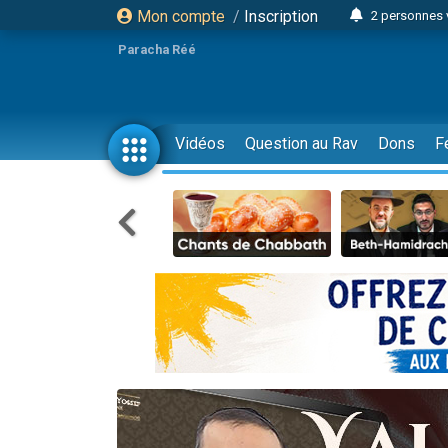
Mon compte
/
Inscription
2 personnes 
3 personnes 
Paracha Réé
2 nouvel
8 personn
4 personn
Vidéos
Question au Rav
Dons
F
Nouvelle émis
61 personnes
39 perso
Il reste 
Ariel vient 
Nathaniel vi
6 personn
2 personn
10 personnes
Il reste 