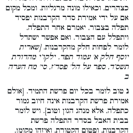
כצהרים, וכאילו מונה מרגליות. ומכל מקום
אם על ידי אמירת סדר הקרבנות יפסיד
תפלה בצבור, יאמרם אחר התפלה,
ויתפלל עם הצבור. ואם אפשר ישתדל
לומר לפחות חלק מהקרבנות.
[שארית
יוסף חלק א' עמוד תפד. ילקו’י מהדורת
תשס’ד, ספר על הל' פסד’ז, סי' מח הערה
ב
ג
טוב לומר בכל יום פרשת התמיד. [אולם
אמירת פרשת הקרבנות אינה חיוב גמור
כתפלה, אלא מנהג הגון וטוב]. ויש לומר
בבית האבל בסדר התפלה פרשת
הקרבנות, ופטום הקטורת, ואיזהו מקומן,