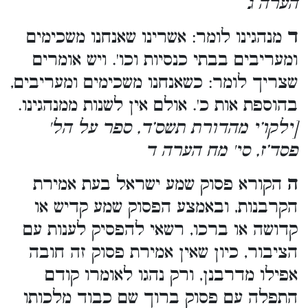
הערה ג
ד
מנהגינו לומר: אשרינו שאנחנו משכימים
ומעריבים בבתי כנסיות וכו'. ויש אומרים
שצריך לומר: כשאנחנו משכימים ומעריבים,
בהוספת אות כ'. אולם אין לשנות ממנהגינו.
[ילקו’י מהדורת תשס’ד, ספר על הל'
פסד’ז, סי' מח הערה ד
ה
הקורא פסוק שמע ישראל בעת אמירת
הקרבנות, ובאמצע הפסוק שמע קדיש או
קדושה או ברכו, רשאי להפסיק לענות עם
הציבור, כיון שאין אמירת פסוק זה חובה
אפילו מדרבנן, ורק נהגו לאומרו קודם
התפלה עם פסוק ברוך שם כבוד מלכותו