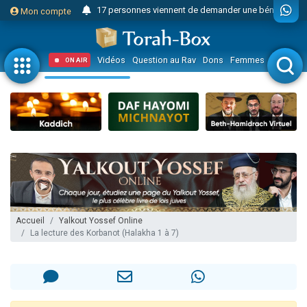
17 personnes viennent de demander une bénédiction
Mon compte
4 personnes viennent de nous rejoindre sur WhatsApp
Il reste 49 places pour étudier en groupe sur Zoom
Vidéos
Question au Rav
Dons
Femmes
Enfants
ON AIR
23 personnes viennent de faire un don pour Diane, 80 ans, dans un appartement insalubre
Eva vient de donner son Maasser
4 personnes viennent de nous rejoindre sur WhatsApp
3 personnes viennent de nous rejoindre sur WhatsApp
3 personnes viennent de faire un don pour 5 jours de vacances aux Orphelins
Odaya vient de donner son Maasser
13 personnes viennent de demander une bénédiction
2 personnes viennent de nous rejoindre sur WhatsApp
Accueil
Yalkout Yossef Online
La lecture des Korbanot (Halakha 1 à 7)
30 personnes viennent de faire un don pour Sauvez la jambe de Yohan
12 nouvelles musiques dans Torah-Box Music
Il reste 49 places pour étudier en groupe sur Zoom
3 personnes viennent de nous rejoindre sur WhatsApp