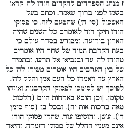
ז
מנהג הספרדים להקדים הודו לה' קראו
בשמו לפני ברוך שאמר. וכתב בעל
האשכול (סי' ה') שהטעם לזה, כי פסוקי
הודו תיקן דוד לאומרם כל השנים שהיה
הארון ביריעה. ומפורש בסדר עולם כי
בעת הקרבת תמיד של שחר היו אומרים
מהודו לה' עד ובנביאי אל תרעו, ובתמיד
של בין הערבים היו אומרים משירו לה' כל
הארץ עד ויאמרו כל העם אמן והלל לה'.
לפיכך יש לסומכו לפסוקי הקרבנות ואיזהו
מקומן. [וכן הובא בארחות חיים (הלכות
מאה ברכות אות יח), ובכל בו (סוף סימן
ד'). ע’ש]. והוסיפו עוד, שהרי פסוקי הודו
אינם מענין ההלל של פסוקי דזמרה, והיאך