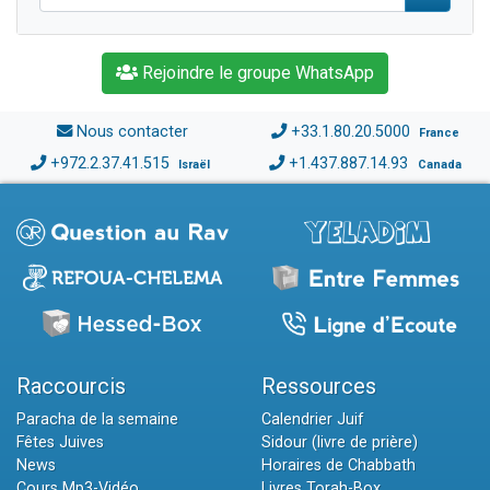
Rejoindre le groupe WhatsApp
Nous contacter
+33.1.80.20.5000
France
+972.2.37.41.515
+1.437.887.14.93
Israël
Canada
Raccourcis
Ressources
Paracha de la semaine
Calendrier Juif
Fêtes Juives
Sidour (livre de prière)
News
Horaires de Chabbath
Cours Mp3-Vidéo
Livres Torah-Box