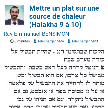
Mettre un plat sur une
source de chaleur
(Halakha 9 à 10)
Rav Emmanuel BENSIMON
6 minutes
Télécharger MP4
Télécharger MP3
הלכות שבתסימן רנג - שהיית תבשיל על
כירה מערב שבת
ט
הנוטל קדרה מעל האש בשבת, והתבשיל
מבושל כל צרכו, אם הוא תבשיל יבש,
מותר לו להחזיר את התבשיל על פלאטה,
או על גז מכוסה בפח או אזבסט, גם אם
התבשיל נתקרר, וגם אם הניחו על גבי
קרקע. ואם הוא תבשיל שרובו מרק, אסור