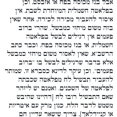
אבל בגז מכוסה בפח או אזבסט, וכן
בפלאטה חשמלית המיוחדת לשבת, אין
איסור להעביר מכירה לכירה, אחר שאין
בזה משום מיחזי כמבשל. שהרי ברוב
פעמים אין רגילים לבשל בפלאטה
חשמלית, או בגז מכוסה בפח. וכבר כתב
הרשב''א, שאין לאסור משום מיחזי כמבשל
אלא בדבר שרגילים לבשל בו ''ברוב
פעמים''. וכן עיקר לדינא כסברא זו, שמותר
להעביר תבשיל לח מפלאטה שכבתה
לפלאטה של השכנים. ואמנם יש ליזהר
שאם התבשיל רובו לח [דהיינו שהיבש
משמש לדבר הלח, כגון מרק עם איטריות
או קניידלאך], צריך שישאר עדיין חם