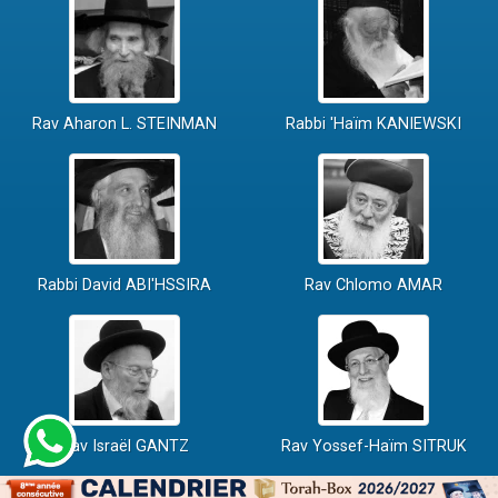
Rav Aharon L. STEINMAN
Rabbi 'Haïm KANIEWSKI
Rabbi David ABI'HSSIRA
Rav Chlomo AMAR
Rav Israël GANTZ
Rav Yossef-Haïm SITRUK