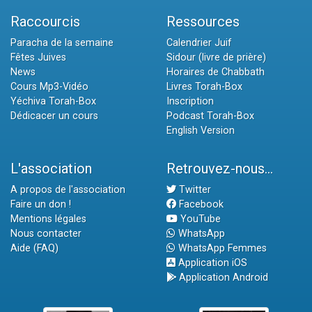
Raccourcis
Ressources
Paracha de la semaine
Calendrier Juif
Fêtes Juives
Sidour (livre de prière)
News
Horaires de Chabbath
Cours Mp3-Vidéo
Livres Torah-Box
Yéchiva Torah-Box
Inscription
Dédicacer un cours
Podcast Torah-Box
English Version
L'association
Retrouvez-nous...
A propos de l'association
Twitter
Faire un don !
Facebook
Mentions légales
YouTube
Nous contacter
WhatsApp
Aide (FAQ)
WhatsApp Femmes
Application iOS
Application Android