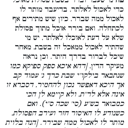
פה
מי שעבר וברר בשבת פסולת מאוכל
כדי לאכול לאלתר, בדיעבד מותר לו
לאכול ממה שברר, כיון שיש מתירים אף
לכתחלה. ואם בירר אוכל מתוך פסולת
שלא על דעת לאוכלו לאלתר, יש מי
שהתיר לאכול ממאכל זה בשבת, מאחר
שיכל לברור בדרך היתר. וכן נראה
מעיקר הדין,
[דהא איכא ספק ספיקא כמו
שנתבאר בילקו''י שבת כרך ג' עמוד קב
אך היכא דאפשר נכון להחמיר, דסברא זו
אינה אלא לר''ת, ולא קיימא לן הכי
כמבואר בש''ע (סי' שכה ס''י). ואם
כשנודע לו האיסור חזר ועירב הפסולת,
מותר לו לאכול ממה שבירר. [הנה בלוית