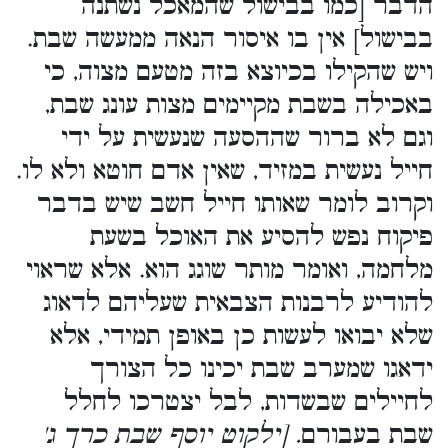
הדבר [כמו בבישול שהמאכל נשתנה
בבישול] אין בו איסור הנאה ממעשה שבת.
ויש שהקילו בכיוצא בזה מטעם מצוה, כי
באכילה בשבת מקיימים מצות עונג שבת,
וגם לא ברור שההסעה שנעשית על ידי
חייל נעשית במזיד, שאין אדם חוטא ולא לו.
וקרוב לומר שאותו חייל חשב שיש בדבר
פיקוח נפש להסיע את האוכל בשעת
מלחמה, ואומר מותר שוגג הוא. אלא שראוי
להודיע לרבנות הצבאית שעליהם לדאוג
שלא יבואו לעשות כן באופן תמידי, אלא
ידאגו שמערב שבת יכינו כל הצורך
לחיילים שבשדות, לבל יצטרכו לחלל
שבת בעבורם
. [ילקוט יוסף שבת כרך ג'