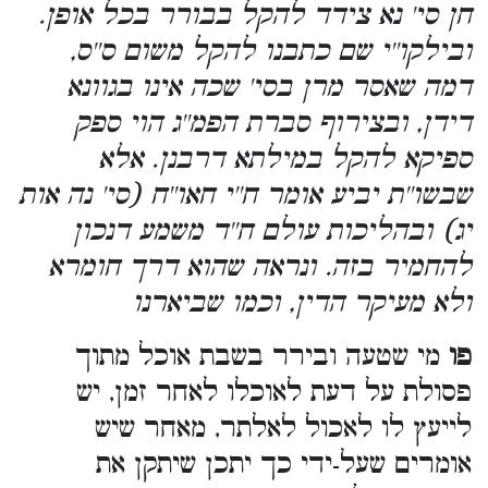
חן סי' נא צידד להקל בבורר בכל אופן.
ובילקו''י שם כתבנו להקל משום ס''ס,
דמה שאסר מרן בסי' שכה אינו בגוונא
דידן, ובצירוף סברת הפמ''ג הוי ספק
ספיקא להקל במילתא דרבנן. אלא
שבשו''ת יביע אומר ח''י חאו''ח (סי' נה אות
יג) ובהליכות עולם ח''ד משמע דנכון
להחמיר בזה. ונראה שהוא דרך חומרא
ולא מעיקר הדין, וכמו שביארנו
פו
מי שטעה ובירר בשבת אוכל מתוך
פסולת על דעת לאוכלו לאחר זמן, יש
לייעץ לו לאכול לאלתר, מאחר שיש
אומרים שעל-ידי כך יתכן שיתקן את