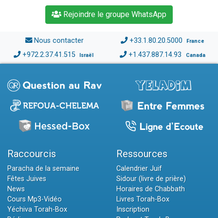
Rejoindre le groupe WhatsApp
Nous contacter
+33.1.80.20.5000
France
+972.2.37.41.515
+1.437.887.14.93
Israël
Canada
Raccourcis
Ressources
Paracha de la semaine
Calendrier Juif
Fêtes Juives
Sidour (livre de prière)
News
Horaires de Chabbath
Cours Mp3-Vidéo
Livres Torah-Box
Yéchiva Torah-Box
Inscription