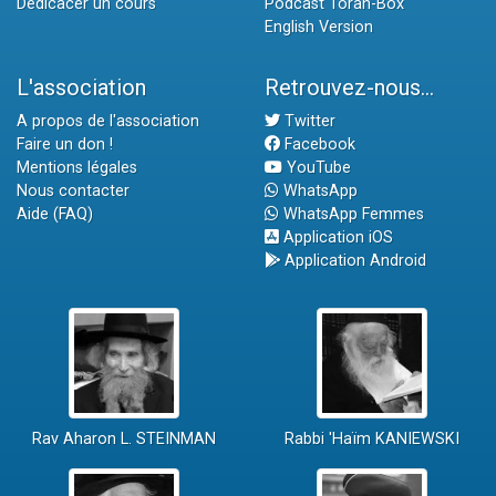
Dédicacer un cours
Podcast Torah-Box
English Version
L'association
Retrouvez-nous...
A propos de l'association
Twitter
Faire un don !
Facebook
Mentions légales
YouTube
Nous contacter
WhatsApp
Aide (FAQ)
WhatsApp Femmes
Application iOS
Application Android
Rav Aharon L. STEINMAN
Rabbi 'Haïm KANIEWSKI