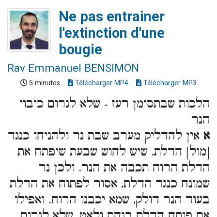
Ne pas entrainer
l'extinction d'une
bougie
Rav Emmanuel BENSIMON
5 minutes
Télécharger MP4
Télécharger MP3
הלכות שבתסימן רעז - שלא לגרום כיבוי
הנר
א
אין להדליק מערב שבת נר ולהניחו כנגד
[מול] הדלת, שיש לחוש שבעת שיפתח את
הדלת הרוח תכבה את הנר. ולכן נר
שמונח כנגד הדלת, אסור לפתוח את הדלת
בעוד הנר דולק, שמא יכבנו הרוח. ואפילו
אם פותח הדלת בנחת ולאט, שלא לגרום