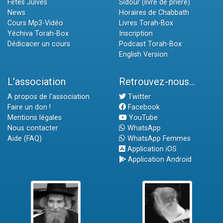
Fêtes Juives
Sidour (livre de prière)
News
Horaires de Chabbath
Cours Mp3-Vidéo
Livres Torah-Box
Yéchiva Torah-Box
Inscription
Dédicacer un cours
Podcast Torah-Box
English Version
L'association
Retrouvez-nous...
A propos de l'association
Twitter
Faire un don !
Facebook
Mentions légales
YouTube
Nous contacter
WhatsApp
Aide (FAQ)
WhatsApp Femmes
Application iOS
Application Android