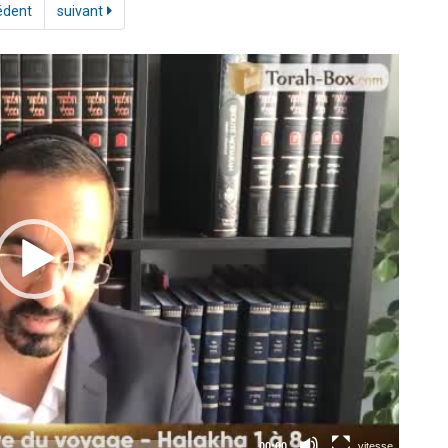
édent
suivant