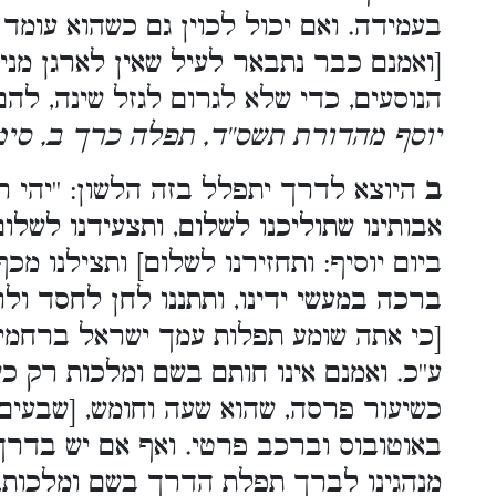
בעמידה. ואם יכול לכוין גם כשהוא עומד 
[ואמנם כבר נתבאר לעיל שאין לארגן מנ
הנוסעים, כדי שלא לגרום לגזל שינה, להם 
יוסף מהדורת תשס''ד, תפלה כרך ב, סימ
ב
היוצא לדרך יתפלל בזה הלשון: ''יהי רצ
אבותינו שתוליכנו לשלום, ותצעידנו לשלום
ביום יוסיף: ותחזירנו לשלום] ותצילנו מ
ברכה במעשי ידינו, ותתננו לחן לחסד ולרח
[כי אתה שומע תפלות עמך ישראל ברחמים
ע''כ. ואמנם אינו חותם בשם ומלכות רק כש
כשיעור פרסה, שהוא שעה וחומש, [שבעים 
באוטובוס וברכב פרטי. ואף אם יש בדרך 
מנהגינו לברך תפלת הדרך בשם ומלכות, 