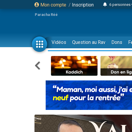
Mon compte
/
Inscription
6 personnes 
4 personn
Paracha Réé
2 personn
17 personnes
4 personnes 
Vidéos
Question au Rav
Dons
F
Il reste 
23 person
Eva vient de
4 personnes 
3 personnes 
3 personn
Odaya vient 
13 personnes
2 personnes 
30 perso