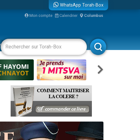
WhatsApp Torah-Box
...
Mon compte
Calendrier
Columbus
vertissements
Livres
Rabbanim
bre