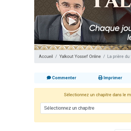
Il reste 
12 nouve
3 personnes 
2 personnes 
2 personnes 
Accueil
Yalkout Yossef Online
La prière du
Commenter
Imprimer
Sélectionnez un chapitre dans le me