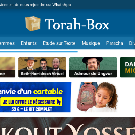
viennent de nous rejoindre sur WhatsApp
es viennent de faire un don pour Reloger Rivka, 6 enfants, victime de violences
es viennent de faire un don pour 1 Journée de Vacances Pour les Enfants
 viennent de demander une bénédiction
viennent de nous rejoindre sur WhatsApp
emmes
Enfants
Etude sur Texte
Musique
Paracha
Di
49 places pour étudier en groupe sur Zoom
nes viennent de faire un don pour Diane, 80 ans, dans un appartement insalu
 donner son Maasser
viennent de nous rejoindre sur WhatsApp
viennent de nous rejoindre sur WhatsApp
es viennent de faire un don pour 5 jours de vacances aux Orphelins
de donner son Maasser
 viennent de demander une bénédiction
viennent de nous rejoindre sur WhatsApp
nnes viennent de faire un don pour Sauvez la jambe de Yohan