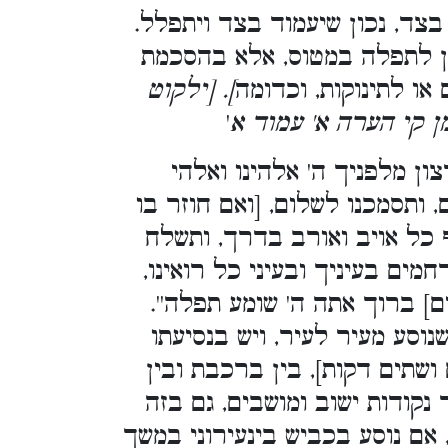
בצד, נכון שיעמוד בצד ויתפלל.
ין לתפלה במטוס, אלא בהסכמת
או לתינוקות, וכדומה
]. [ילקוט
ן קי הערה א' עמוד א
'
ון מלפניך ה' אלהינו ואלהי
, ותסמכנו לשלום, [ואם חוזר בו
כף כל אויב ואורב בדרך, ותשלח
מים בעיניך ובעיני כל רואינו,
] ברוך אתה ה' שומע תפלה''.
נוסע מעיר לעיר, ויש בנסיעתו
ושתים דקות], בין ברכבת ובין
נקודות ישוב ומושבים, גם בזה
אם נוסע בכביש בינעירוני במשך