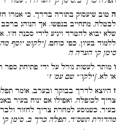
תפלה כרך ב',סימן קי הערה ד, עמוד ז
'
ה
טוב שיעסוק בתורה בדרך, כי אמרו חז
לבטלה, מתחייב בנפשו. אך הנוהג ברכב ל
שלא יבוא להטרד ויגיע לידי סכנה ח''ו.
ללמוד בעיון, כפי כוחם
. [ילקוט יוסף מה
סימן קי הערה ה
ו
מותר לעשות גורל על ידי פתיחת ספר ת
או לא.
[ילקו''י שם עמ' ז
'
ז
היוצא לדרך בבוקר ובערב, אומר תפלת 
צריך לכופלה. ואפילו אם ינוח בעיר באמ
בעיר, כשנוסע למחרת צריך לחזור ולב
מהדורת תשס''ד, תפלה כרך ב, סימן קי 