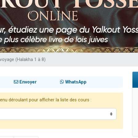
49 places pour étudier en groupe sur Zoom
lles musiques dans Torah-Box Music
viennent de nous rejoindre sur WhatsApp
viennent de nous rejoindre sur WhatsApp
viennent de nous rejoindre sur WhatsApp
 voyage (Halakha 1 à 8)
Envoyer
WhatsApp
nu déroulant pour afficher la liste des cours :