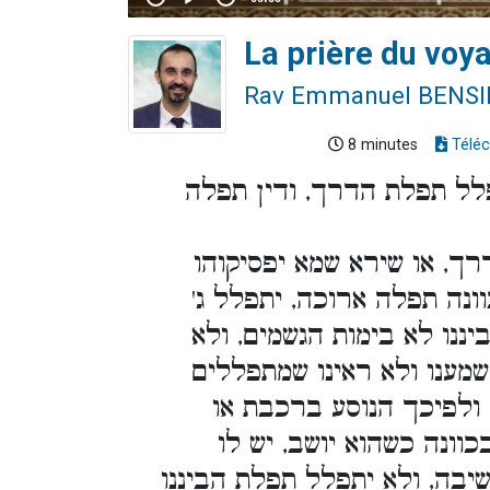
La prière du voy
Rav Emmanuel BENS
8 minutes
Téléc
לל תפלת הדרך, ודין תפלה
ך, או שירא שמא יפסיקוהו
ונה תפלה ארוכה, יתפלל ג'
ננו לא בימות הגשמים, ולא
 שמענו ולא ראינו שמתפללים
 ולפיכך הנוסע ברכבת או
כוונה כשהוא יושב, יש לו
בה, ולא יתפלל תפלת הביננו