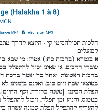
age (Halakha 1 à 8)
IMON
harger MP4
Télécharger MP3
הלכות תפילהסימן קי - היוצא לדרך מתפ
לפועלים
א
בגמרא (ברכות כח:) אמרו: מי שבא בדר
עוברי דרכים, או שאינו יכול להתפלל בכו
ברכות ראשונות, ואחר כך יאמר ברכת הבי
במוצאי שבת ויום טוב. ואמנם בזמנינו לא
תפלת הביננו. [משנה ברורה, וכף החיים].
במטוס, והגיע זמן תפלה, ויכול להתפלל ב
להעדיף להתפלל תפלת שמונה עשרה בישי