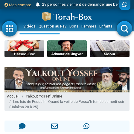
29 personnes viennent de demander une bénédiction
Mon compte
Il reste 49 places pour étudier en groupe sur Zoom
16 personnes viennent de faire un don pour Diane, 80 ans, dans un appartement insalubre
Vidéos
Question au Rav
Dons
Femmes
Enfants
Etude sur 
2 personnes viennent de nous rejoindre sur WhatsApp
6 personnes viennent de nous rejoindre sur WhatsApp
4 personnes viennent de faire un don pour Reloger Rivka, 6 enfants, victime de violences...
2 personnes viennent de faire un don pour 1 Journée de Vacances Pour les Enfants
17 personnes viennent de demander une bénédiction
4 personnes viennent de nous rejoindre sur WhatsApp
Il reste 49 places pour étudier en groupe sur Zoom
Eva vient de donner son Maasser
Accueil
Yalkout Yossef Online
Les lois de Pessa'h - Quand la veille de Pessa'h tombe samedi soir
4 personnes viennent de nous rejoindre sur WhatsApp
(Halakha 20 à 25)
3 personnes viennent de nous rejoindre sur WhatsApp
Odaya vient de donner son Maasser
3 personnes viennent de faire un don pour 5 jours de vacances aux Orphelins