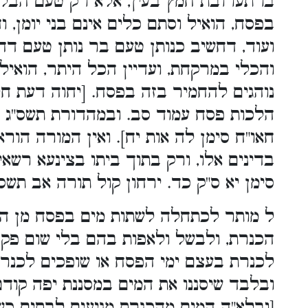
בו תערובת חמץ בעין, אלא רק טעם הבלוע
בפסח, הואיל וסתם כלים אינם בני יומן, ו
ועוד, דחשיב כנותן טעם בר נותן טעם דה
והכלי במרקחת, ועדיין הכל היתר, הואיל
נוהגים להחמיר בזה בפסח. [יחוה דעת חלק
הלכות פסח עמוד סב. ובמהדורת תשס"ג עמ
חאו"ח סימן לה אות יח]. ואין המורה הו
בדינים אלו, ורק בתוך ביתו בצינעא רשאי 
סימן יא ס"ק כד. ירחון קול תורה אב תשס"ג
ל מותר לכתחלה לשתות מים בפסח מן המ
הכנרת, ולבשל ולאפות בהם בלי שום פקפ
לכנרת בעצם ימי הפסח או שופכים לכנרת
ובלבד שיסננו את המים במסננת יפה קודם
[ובלא"ה המים מהכנרת מגיעים לבתים כש