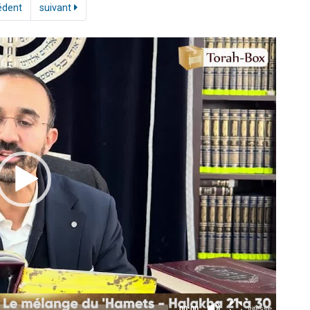
édent
suivant