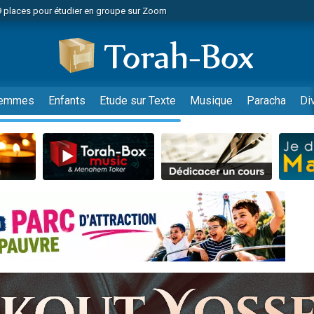
49 places pour étudier en groupe sur Zoom
nes viennent de faire un don pour Diane, 80 ans, dans un appartement insalu
viennent de nous rejoindre sur WhatsApp
viennent de nous rejoindre sur WhatsApp
es viennent de faire un don pour Reloger Rivka, 6 enfants, victime de violences
emmes
Enfants
Etude sur Texte
Musique
Paracha
Di
es viennent de faire un don pour 1 Journée de Vacances Pour les Enfants
 viennent de demander une bénédiction
viennent de nous rejoindre sur WhatsApp
49 places pour étudier en groupe sur Zoom
 donner son Maasser
viennent de nous rejoindre sur WhatsApp
viennent de nous rejoindre sur WhatsApp
de donner son Maasser
es viennent de faire un don pour 5 jours de vacances aux Orphelins
viennent de nous rejoindre sur WhatsApp