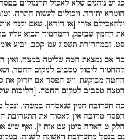
כג יש נוהגים שלא לאכול תרנגולים בפסח
חומרא יתירה, ויכולים לעשות התרה. וטוב
ולהאכילם אורז [או דורא], שאם יקנה אות
את החמץ שבזפק, והמחמיר תבוא עליו בר
סט. ובמהדורת תשס"ג עמ' קכב. יביע אומר 
כד אם נמצאת חטה שלימה במצה, ואין הח
להחמיר ליטול מסביב למקום החטה, ושא
החטה מבוקעת, ויש הפסד אם יזרוק את כ
המצה מסביב למקום החטה. [הליכות עולם
כה תערובת חמץ שנאסרה במשהו, ונפל מ
הפסד מרובה אין לאסור את התערובת השנ
חלק ט חאו"ח סימן עט אות ז]. ואף שיש 
גם בנפל מתערובת ראשונה לשניה, במקו