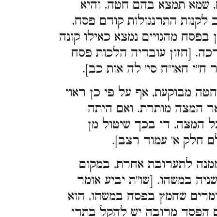
, שמא תמצא בהם חטה, והיא
 לקנות התרנגולות קודם פסח,
ן בפסח מהגויים נמצא כאילו קונה
כה. [חזון עובדיה הלכות פסח
ח"י חאו"ח סי' לה אות כב].
טה מבוקעת, אף על פי כן ראוי
ר המצה מותרת. ואם היתה
ל המצה, די בכך שיטול מן
 חלק א' עמוד רצב].
מנה לתערובת אחרת, במקום
יה במשהו. [שו"ת יביע אומר
אומרים שחמץ בפסח במשהו, הוא
ם הפסד מרובה יש להקל בתרי