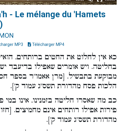
a'h - Le mélange du 'Hamets
)
IMON
charger MP3
Télécharger MP4
כא אין לחלוט את החטים ברותחים, הואיל 
בחליטה. ויש אומרים שאפילו בדיעבד יש
מבוקעת בתבשיל. [מרן אאמו"ר בספר חכמ
הלכות פסח מהדורת תשס"ג עמוד ק'].
כב מה שאסרו חליטה בזמנינו, אינו במי פיר
פירות אפילו רותחים אינם מחמיצים. [חז
מהדורת תשס"ג עמוד ק'].