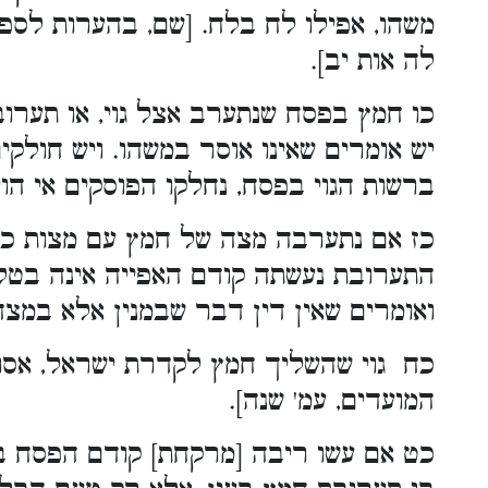
משהו, אפילו לח בלח. [שם, בהערות לספר 
לה אות יב].
כו חמץ בפסח שנתערב אצל גוי, או תערו
יש אומרים שאינו אוסר במשהו. ויש חולק
ברשות הגוי בפסח, נחלקו הפוסקים אי הוי
כז אם נתערבה מצה של חמץ עם מצות כש
התערובת נעשתה קודם האפייה אינה בטלה
ואומרים שאין דין דבר שבמנין אלא במצה 
כח גוי שהשליך חמץ לקדרת ישראל, אסור
המועדים, עמ' שנה].
כט אם עשו ריבה [מרקחת] קודם הפסח בכ