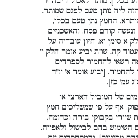
 בכלי], מותר לאכול ריבה זו
הוה ליה נותן טעם לפגם שמותר.
יתרא. החמץ נתן טעם בכלי,
 ונעשה קודם פסח. והאשכנזים
 א סימן יא. חזון עובדיה על
וד קה. שו"ת יביע אומר חלק י'
ראה רשאי להחמיר לספרדים
להחמיר. [יביע אומר א' יו"ד
 עמ' כז].
ים של המוביל הארצי או
וק. אף על פי שמשליכים חמץ
 שיירי בקבוקי בירה וכדומה.
 השימוש בהם לבישול ולאפייה.
הם מסוננים]. והמתחסדים עם