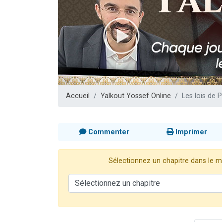
13 personnes
30 perso
Il reste 
12 nouve
29 personnes
Accueil
Yalkout Yossef Online
Les lois de 
Commenter
Imprimer
Sélectionnez un chapitre dans le me