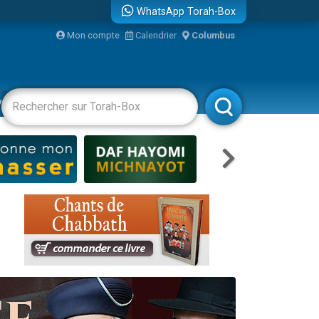
WhatsApp Torah-Box
bre
Mon compte
Calendrier
Columbus
...
vertissements
Livres
Rabbanim