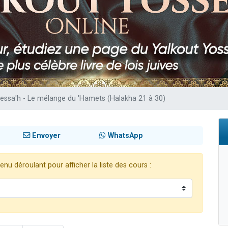
 viennent de demander une bénédiction
nnes viennent de faire un don pour Sauvez la jambe de Yohan
49 places pour étudier en groupe sur Zoom
lles musiques dans Torah-Box Music
 viennent de demander une bénédiction
Pessa'h - Le mélange du 'Hamets (Halakha 21 à 30)
Envoyer
WhatsApp
nu déroulant pour afficher la liste des cours :