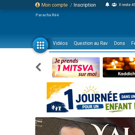
Mon compte
/
Inscription
Il reste 
16 person
Paracha Réé
2 personnes 
6 personnes 
4 personn
Vidéos
Question au Rav
Dons
F
2 personn
17 personnes
4 personnes 
Il reste 
Eva vient de
4 personnes 
3 personnes 
Odaya vient 
3 personn
2 personnes 