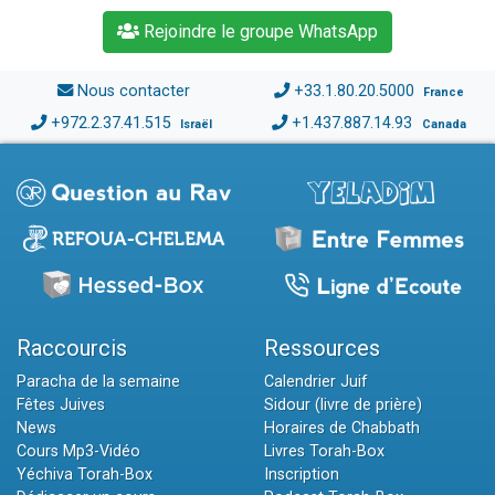
Rejoindre le groupe WhatsApp
Nous contacter
+33.1.80.20.5000
France
+972.2.37.41.515
+1.437.887.14.93
Israël
Canada
Raccourcis
Ressources
Paracha de la semaine
Calendrier Juif
Fêtes Juives
Sidour (livre de prière)
News
Horaires de Chabbath
Cours Mp3-Vidéo
Livres Torah-Box
Yéchiva Torah-Box
Inscription