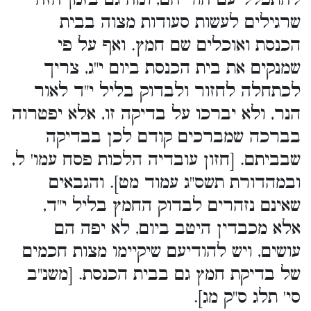
שרגילים לעשות סעודות מצוה בבית
הכנסת ואוכלים שם חמץ. ואף על פי
שמנקים את בית הכנסת ביום י"ג, צריך
לכתחלה לחזור ולבדוק בליל י"ד לאור
הנר, ולא יברכו על בדיקה זו, אלא יפטרוה
בברכה שמברכים קודם לכן בבדיקה
שבביתם. [חזון עובדיה הלכות פסח עמו' ל,
ובמהדורת תשס"ג עמוד מט]. והגבאים
שאינם נזהרים לבדוק החמץ בליל י"ד,
אלא מכבדין היטב ביום, לא יפה הם
עושים, ויש להודיעם שיקיימו מצות חכמים
של בדיקת חמץ גם בבית הכנסת. [משנ"ב
סי' תלג ס"ק מג].