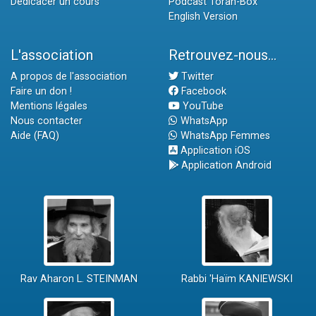
Dédicacer un cours
Podcast Torah-Box
English Version
L'association
Retrouvez-nous...
A propos de l'association
Twitter
Faire un don !
Facebook
Mentions légales
YouTube
Nous contacter
WhatsApp
Aide (FAQ)
WhatsApp Femmes
Application iOS
Application Android
Rav Aharon L. STEINMAN
Rabbi 'Haïm KANIEWSKI