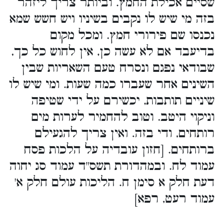
שסיים אכילת החמץ. וביותר צריך ליזהר
בזה מי שיש לו נקבים בשיניו ויש חשש שמא
נכנסו שם פירורי חמץ. ומכל מקום
בדיעבד אם לא עשה כן, אין לחוש כל כך,
שבודאי נפגם ונסרח טעם השאריות שבין
השינים אחר שעברו כמה שעות. ומי שיש לו
שיניים תותבות, יכשירם על ידי שטיפה
וניקוי היטב. וטוב להחמיר לערות מים
רותחים, ודי בזה. ואין צריך להגעילם
ברותחים. [חזון עובדיה על הלכות פסח
עמוד לח. ובמהדורת תשס"ד עמוד סג יחוה
דעת חלק א סימן ח. הליכות עולם חלק א'
עמוד רעט, רפא]