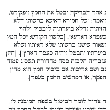
ג אחר הבדיקה יבטל את החמץ ויפקירנו,
ויאמר: "כל חמירא דאיכא ברשותי דלא
חזיתיה ודלא ביערתיה ליבטיל ולהוי
כעפרא דארעא". [בלשון הקודש: "כל חמץ
ושאור שישנו ברשותי שלא ראיתיו ושלא
ביערתיו יתבטל ויהיה כעפר הארץ"]. [חזון
עובדיה הלכות פסח מהדורת תשס"ג עמוד
נב ושם אריכות אם ביטול חמץ הוא מדין
הפקר, או דמחשיב החמץ כעפר].
ד צריך לומר הביטול בשפה המובנת לו,
כדי שיבין שעיקר כוונתו לבטל החמץ עד